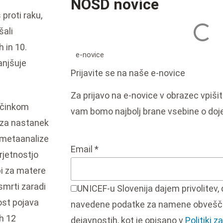
NOSD novice
proti raku,
šali
 in 10.
e-novice
anjšuje
Prijavite se na naše e-novice
Za prijavo na e-novice v obrazec vpišite
 učinkom
vam bomo najbolj brane vsebine o doje
e za nastanek
n metaanalize
Email
*
rjetnostjo
bi za matere
smrti zaradi
UNICEF-u Slovenija dajem privolitev, 
nost pojava
navedene podatke za namene obvešča
ih 12
dejavnostih, kot je opisano v
Politiki 