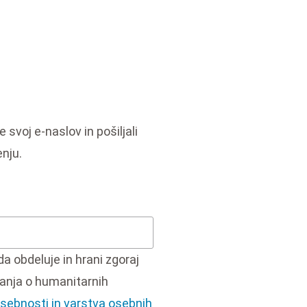
 svoj e-naslov in pošiljali
nju.
da obdeluje in hrani zgoraj
nja o humanitarnih
zasebnosti in varstva osebnih