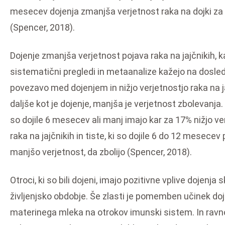
mesecev dojenja zmanjša verjetnost raka na dojki za
(Spencer, 2018).
Dojenje zmanjša verjetnost pojava raka na jajčnikih, kaj
sistematični pregledi in metaanalize kažejo na dosle
povezavo med dojenjem in nižjo verjetnostjo raka na ja
daljše kot je dojenje, manjša je verjetnost zbolevanja.
so dojile 6 mesecev ali manj imajo kar za 17% nižjo ve
raka na jajčnikih in tiste, ki so dojile 6 do 12 mesece
manjšo verjetnost, da zbolijo (Spencer, 2018).
Otroci, ki so bili dojeni, imajo pozitivne vplive dojenja 
življenjsko obdobje. Še zlasti je pomemben učinek doj
materinega mleka na otrokov imunski sistem. In ravno