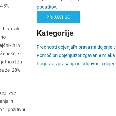
 4,3%
podatkov
.
PRIJAVI SE
ti številni
Kategorije
dno
jčnikih in
Prednosti dojenja
Priprava na dojenje 
 Ženske, ki
Pomoč pri dojenju
Izbrizgavanje mleka
rjetnost za
Pogosta vprašanja in odgovori o dojen
v pa že 28%
skozi vse
enja in
 ti pozitivni