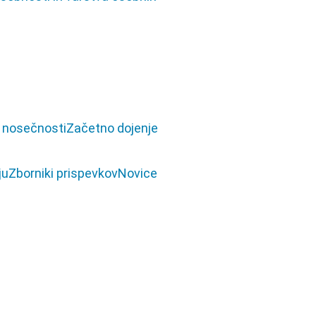
v nosečnosti
Začetno dojenje
ju
Zborniki prispevkov
Novice