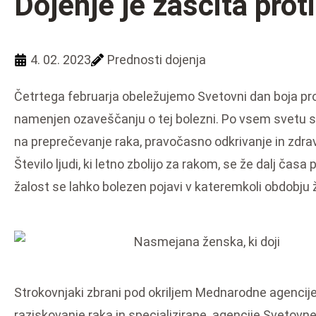
Dojenje je zaščita prot
4. 02. 2023
Prednosti dojenja
Četrtega februarja obeležujemo Svetovni dan boja proti
namenjen ozaveščanju o tej bolezni. Po vsem svetu s
na preprečevanje raka, pravočasno odkrivanje in zdrav
Število ljudi, ki letno zbolijo za rakom, se že dalj časa
žalost se lahko bolezen pojavi v kateremkoli obdobju ž
Strokovnjaki zbrani pod okriljem Mednarodne agencij
raziskovanje raka in specializirane agencije Svetovn