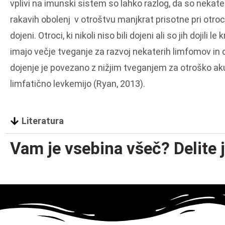
vplivi na imunski sistem so lahko razlog, da so nekate
rakavih obolenj v otroštvu manjkrat prisotne pri otrocih
dojeni. Otroci, ki nikoli niso bili dojeni ali so jih dojili le
imajo večje tveganje za razvoj nekaterih limfomov in 
dojenje je povezano z nižjim tveganjem za otroško a
limfatično levkemijo (Ryan, 2013).
Literatura
Vam je vsebina všeč? Delite j