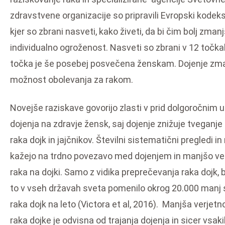
zdravstvene organizacije so pripravili Evropski kodeks 
kjer so zbrani nasveti, kako živeti, da bi čim bolj zmanj
individualno ogroženost. Nasveti so zbrani v 12 točkah
točka je še posebej posvečena ženskam. Dojenje zm
možnost obolevanja za rakom.
Novejše raziskave govorijo zlasti v prid dolgoročnim
dojenja na zdravje žensk, saj dojenje znižuje tveganj
raka dojk in jajčnikov. Številni sistematični pregledi i
kažejo na trdno povezavo med dojenjem in manjšo ve
raka na dojki. Samo z vidika preprečevanja raka dojk, 
to v vseh državah sveta pomenilo okrog 20.000 manj 
raka dojk na leto (Victora et al, 2016). Manjša verjet
raka dojke je odvisna od trajanja dojenja in sicer vsak