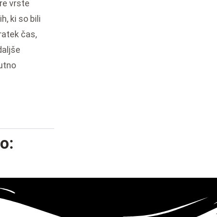
re vrste
, ki so bili
 kratek čas,
daljše
kutno
o: