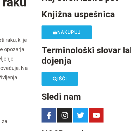
i raku
Knjižna uspešnica
NAKUPUJ
 raku, ki je
Terminološki slovar la
e opozarja
ljenje.
dojenja
 povečuje. Na
ivljenja.
IŠČI
Sledi nam
e za
e