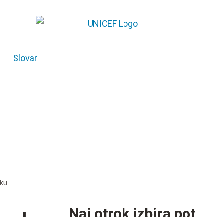
Slovar
aku
Naj otrok izbira pot