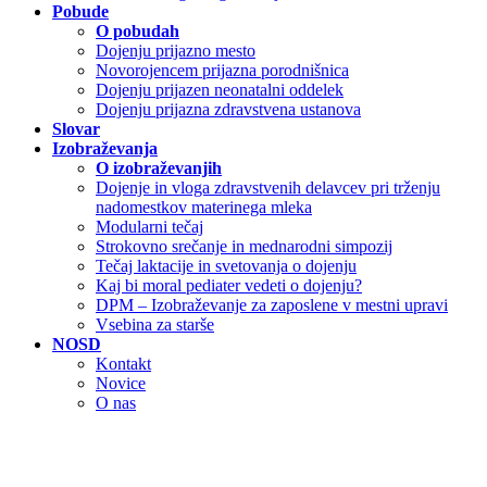
Pobude
O pobudah
Dojenju prijazno mesto
Novorojencem prijazna porodnišnica
Dojenju prijazen neonatalni oddelek
Dojenju prijazna zdravstvena ustanova
Slovar
Izobraževanja
O izobraževanjih
Dojenje in vloga zdravstvenih delavcev pri trženju
nadomestkov materinega mleka
Modularni tečaj
Strokovno srečanje in mednarodni simpozij
Tečaj laktacije in svetovanja o dojenju
Kaj bi moral pediater vedeti o dojenju?
DPM – Izobraževanje za zaposlene v mestni upravi
Vsebina za starše
NOSD
Kontakt
Novice
O nas