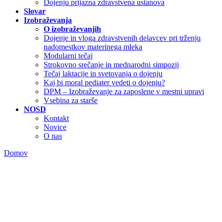
Dojenju prijazna zdravstvena ustanova
Slovar
Izobraževanja
O izobraževanjih
Dojenje in vloga zdravstvenih delavcev pri trženju
nadomestkov materinega mleka
Modularni tečaj
Strokovno srečanje in mednarodni simpozij
Tečaj laktacije in svetovanja o dojenju
Kaj bi moral pediater vedeti o dojenju?
DPM – Izobraževanje za zaposlene v mestni upravi
Vsebina za starše
NOSD
Kontakt
Novice
O nas
Domov