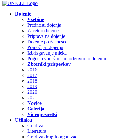
Dojenje
Vsebine
Prednosti dojenja
Začetno dojenje
Priprava na dojenje
Dojenje po 6. mesecu
Pomoč pri dojenju
Izbrizgavanje mleka
Pogosta vprašanja in odgovori o dojenju
Zborniki prispevkov
2016
2017
2018
2019
2020
2021
Novice
Galerija
Videoposnetki
Učilnica
Gradiva
Literatura
Gradiva drugih organizacij