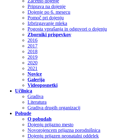
Začetno dojenje
Priprava na dojenje
Dojenje po 6. mesecu
Pomoč pri dojenju
Izbrizgavanje mleka
Pogosta vprašanja in odgovori o dojenju
Zborniki prispevkov
2016
2017
2018
2019
2020
2021
Novice
Galerija
Videoposnetki
Učilnica
Gradiva
Literatura
Gradiva drugih organizacij
Pobude
O pobudah
Dojenju prijazno mesto
Novorojencem prijazna porodnišnica
Dojenju prijazen neonatalni oddelek