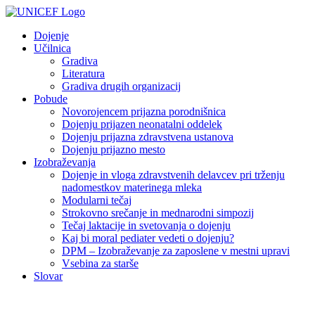
Skip
to
Dojenje
content
Učilnica
Gradiva
Literatura
Gradiva drugih organizacij
Pobude
Novorojencem prijazna porodnišnica
Dojenju prijazen neonatalni oddelek
Dojenju prijazna zdravstvena ustanova
Dojenju prijazno mesto
Izobraževanja
Dojenje in vloga zdravstvenih delavcev pri trženju
nadomestkov materinega mleka
Modularni tečaj
Strokovno srečanje in mednarodni simpozij
Tečaj laktacije in svetovanja o dojenju
Kaj bi moral pediater vedeti o dojenju?
DPM – Izobraževanje za zaposlene v mestni upravi
Vsebina za starše
Slovar