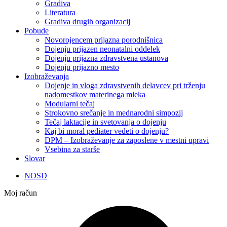
Gradiva
Literatura
Gradiva drugih organizacij
Pobude
Novorojencem prijazna porodnišnica
Dojenju prijazen neonatalni oddelek
Dojenju prijazna zdravstvena ustanova
Dojenju prijazno mesto
Izobraževanja
Dojenje in vloga zdravstvenih delavcev pri trženju
nadomestkov materinega mleka
Modularni tečaj
Strokovno srečanje in mednarodni simpozij
Tečaj laktacije in svetovanja o dojenju
Kaj bi moral pediater vedeti o dojenju?
DPM – Izobraževanje za zaposlene v mestni upravi
Vsebina za starše
Slovar
NOSD
Moj račun