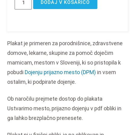
DODAJ V KOŠARICO
Plakat je primeren za porodnišnice, zdravstvene
domove, lekarne, skupine za pomoč doječim
mamicam, mestom v Sloveniji, ki so pristopila k
pobudi
Dojenju prijazno mesto (DPM)
in vsem
ostalim, ki podpirate dojenje.
Ob naročilu prejmete dostop do plakata
Ustvarimo mesto, prijazno dojenju v pdf obliki in
ga lahko brezplačno prenesete.
Plakat ni v fizični obliki, je pa oblikovan in