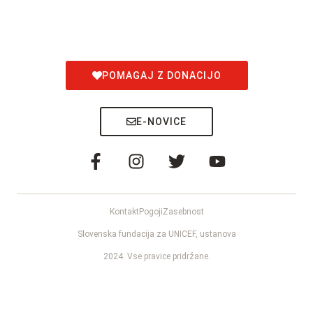
POMAGAJ Z DONACIJO
E-NOVICE
Kontakt
Pogoji
Zasebnost
Slovenska fundacija za UNICEF, ustanova
2024
Vse pravice pridržane.