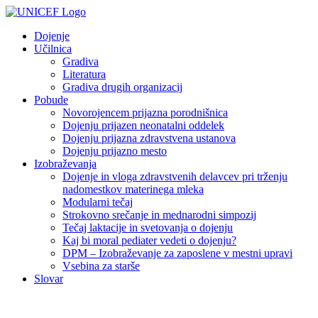
Skip
to
Dojenje
content
Učilnica
Gradiva
Literatura
Gradiva drugih organizacij
Pobude
Novorojencem prijazna porodnišnica
Dojenju prijazen neonatalni oddelek
Dojenju prijazna zdravstvena ustanova
Dojenju prijazno mesto
Izobraževanja
Dojenje in vloga zdravstvenih delavcev pri trženju
nadomestkov materinega mleka
Modularni tečaj
Strokovno srečanje in mednarodni simpozij
Tečaj laktacije in svetovanja o dojenju
Kaj bi moral pediater vedeti o dojenju?
DPM – Izobraževanje za zaposlene v mestni upravi
Vsebina za starše
Slovar