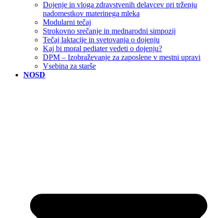
Dojenje in vloga zdravstvenih delavcev pri trženju
nadomestkov materinega mleka
Modularni tečaj
Strokovno srečanje in mednarodni simpozij
Tečaj laktacije in svetovanja o dojenju
Kaj bi moral pediater vedeti o dojenju?
DPM – Izobraževanje za zaposlene v mestni upravi
Vsebina za starše
NOSD