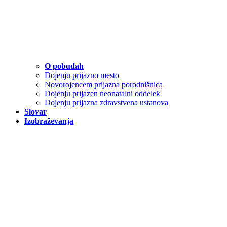
O pobudah
Dojenju prijazno mesto
Novorojencem prijazna porodnišnica
Dojenju prijazen neonatalni oddelek
Dojenju prijazna zdravstvena ustanova
Slovar
Izobraževanja