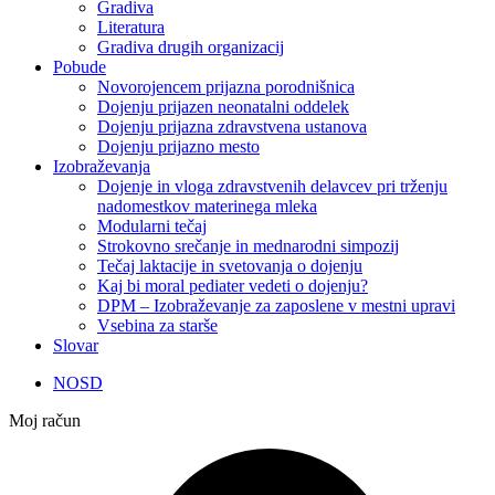
Gradiva
Literatura
Gradiva drugih organizacij
Pobude
Novorojencem prijazna porodnišnica
Dojenju prijazen neonatalni oddelek
Dojenju prijazna zdravstvena ustanova
Dojenju prijazno mesto
Izobraževanja
Dojenje in vloga zdravstvenih delavcev pri trženju
nadomestkov materinega mleka
Modularni tečaj
Strokovno srečanje in mednarodni simpozij
Tečaj laktacije in svetovanja o dojenju
Kaj bi moral pediater vedeti o dojenju?
DPM – Izobraževanje za zaposlene v mestni upravi
Vsebina za starše
Slovar
NOSD
Moj račun