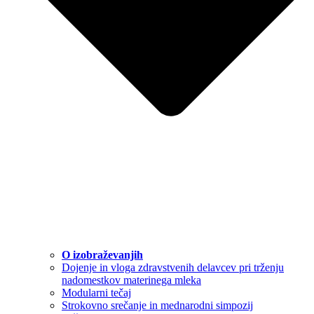
O izobraževanjih
Dojenje in vloga zdravstvenih delavcev pri trženju
nadomestkov materinega mleka
Modularni tečaj
Strokovno srečanje in mednarodni simpozij