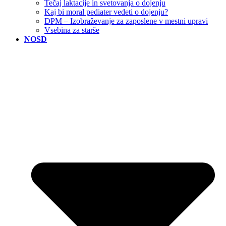
Tečaj laktacije in svetovanja o dojenju
Kaj bi moral pediater vedeti o dojenju?
DPM – Izobraževanje za zaposlene v mestni upravi
Vsebina za starše
NOSD