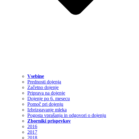
Vsebine
Prednosti dojenja
Začetno dojenje
Priprava na dojenje
Dojenje po 6. mesecu
Pomoč pri dojenju
Izbrizgavanje mleka
Pogosta vprašanja in odgovori o dojenju
Zborniki prispevkov
2016
2017
2018