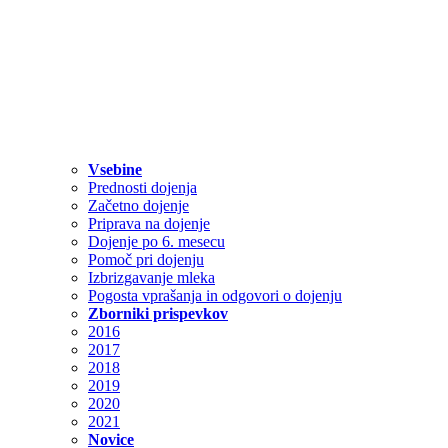
Vsebine
Prednosti dojenja
Začetno dojenje
Priprava na dojenje
Dojenje po 6. mesecu
Pomoč pri dojenju
Izbrizgavanje mleka
Pogosta vprašanja in odgovori o dojenju
Zborniki prispevkov
2016
2017
2018
2019
2020
2021
Novice