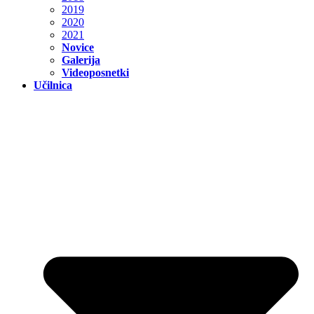
2019
2020
2021
Novice
Galerija
Videoposnetki
Učilnica